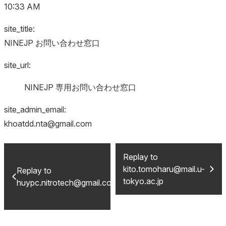
10:33 AM
site_title:
NINEJP お問い合わせ窓口
site_url:
NINEJP 専用お問い合わせ窓口
site_admin_email:
khoatdd.nta@gmail.com
Replay to
kito.tomoharu@mail.u-
Replay to
tokyo.ac.jp
huypc.nitrotech@gmail.com