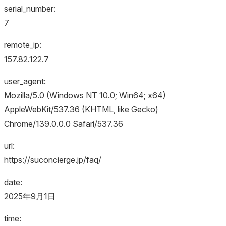
serial_number:
7
remote_ip:
157.82.122.7
user_agent:
Mozilla/5.0 (Windows NT 10.0; Win64; x64)
AppleWebKit/537.36 (KHTML, like Gecko)
Chrome/139.0.0.0 Safari/537.36
url:
https://suconcierge.jp/faq/
date:
2025年9月1日
time: