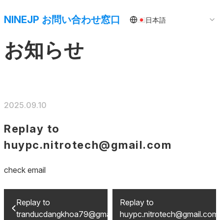
NINEJP お問い合わせ窓口
日本語
お知らせ
2025.09.10
Replay to
huypc.nitrotech@gmail.com
check email
Replay to
Replay to
tranducdangkhoa79@gmail.com
huypc.nitrotech@gmail.com