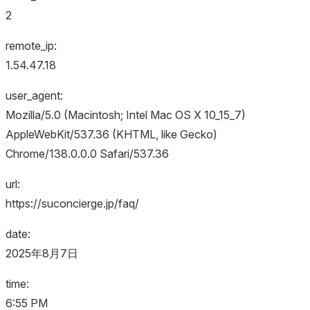
2
remote_ip:
1.54.47.18
user_agent:
Mozilla/5.0 (Macintosh; Intel Mac OS X 10_15_7)
AppleWebKit/537.36 (KHTML, like Gecko)
Chrome/138.0.0.0 Safari/537.36
url:
https://suconcierge.jp/faq/
date:
2025年8月7日
time:
6:55 PM