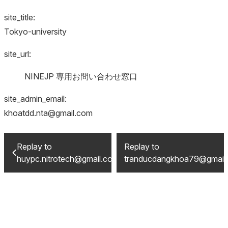
site_title:
Tokyo-university
site_url:
NINEJP 専用お問い合わせ窓口
site_admin_email:
khoatdd.nta@gmail.com
Replay to
Replay to
huypc.nitrotech@gmail.com
tranducdangkhoa79@gmail