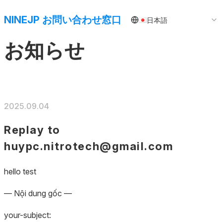
NINEJP お問い合わせ窓口
日本語
お知らせ
2025.09.04
Replay to
huypc.nitrotech@gmail.com
hello test
— Nội dung gốc —
your-subject: